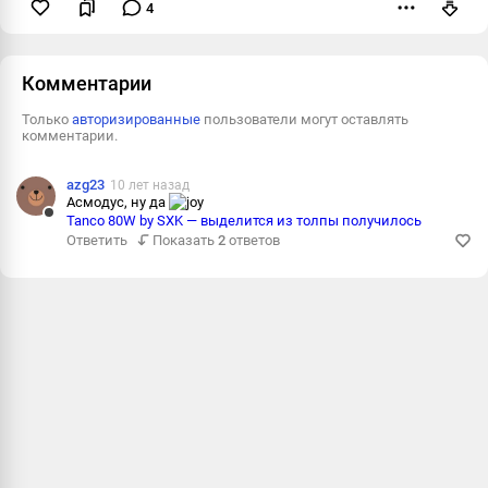
4
Пожаловаться
Комментарии
Только
авторизированные
пользователи могут оставлять
комментарии.
azg23
10 лет назад
Асмодус, ну да
Tanco 80W by SXK — выделится из толпы получилось
Ответить
Ответить
Показать
2
ответов
Пожалова
Информац