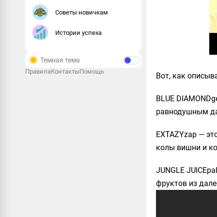
Советы новичкам
Истории успеха
Темная тема
Правила
Контакты
Помощь
Вот, как описыв
BLUE DIAMONDgem
равнодушным даж
EXTAZYzap — это
колы вишни и ко
JUNGLE JUICEpal
фруктов из дале