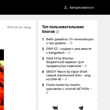
Авторизоваться
Топ пользовательских
2313
9 лет назад
блогов
1
Вейп девайсы. От начинающих
~
0
к про уровню.
2
DRIP EZ - сходим с ума вместе
~
0
с Kangertech
3
Venti kit by Wismec -
бюджетный вариант для
~
0
продвинутых новичков
4
SBODY Macro by Vapor Shark -
самый маленький бокс - мод
~
0
на DNA 40
5
iTaste Hunter by Innokin -
~
красавчик с платой AETHON
0