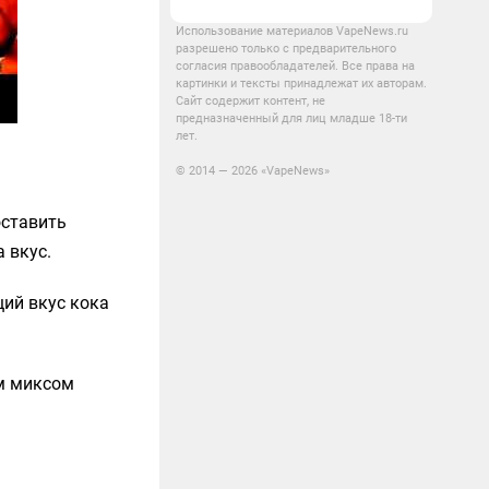
Использование материалов VapeNews.ru
разрешено только с предварительного
согласия правообладателей. Все права на
картинки и тексты принадлежат их авторам.
Сайт содержит контент, не
предназначенный для лиц младше 18-ти
лет.
© 2014 — 2026 «VapeNews»
оставить
 вкус.
щий вкус кока
ем миксом