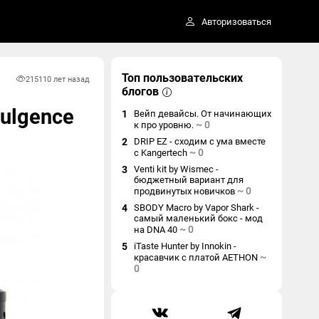
Авторизоваться
Топ пользовательских
2151
10 лет назад
блогов
dulgence
1
Вейп девайсы. От начинающих
~
0
к про уровню.
2
DRIP EZ - сходим с ума вместе
~
0
с Kangertech
3
Venti kit by Wismec -
бюджетный вариант для
~
0
продвинутых новичков
4
SBODY Macro by Vapor Shark -
самый маленький бокс - мод
~
0
на DNA 40
5
iTaste Hunter by Innokin -
~
красавчик с платой AETHON
0