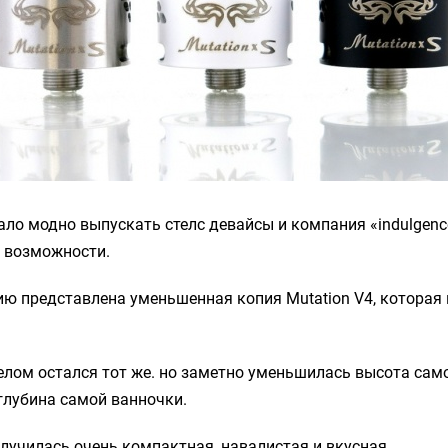
ало модно выпускать стелс девайсы и компания «indulgenc
й возможности.
ю представлена уменьшенная копия Mutation V4, которая 
елом остался тот же. но заметно уменьшилась высота сам
глубина самой ванночки.
лучилась очень компактная, навалистая и вкусная.