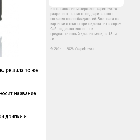
Использование материалов VapeNews.ru
разрешено только с предварительного
согласия правообладателей. Все права на
картинки и тексты принадлежат их авторам.
Сайт содержит контент, не
предназначенный для лиц младше 18-ти
лет.
© 2014 — 2026 «VapeNews»
e» решила то же
носит название
ой дрипки и