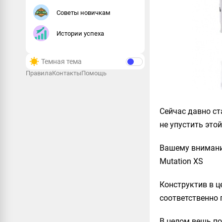
Советы новичкам
Истории успеха
Темная тема
Правила
Контакты
Помощь
Сейчас давно ст
не упустить это
Вашему внимани
Mutation XS
Конструктив в ц
соответственно 
В целом вешь по