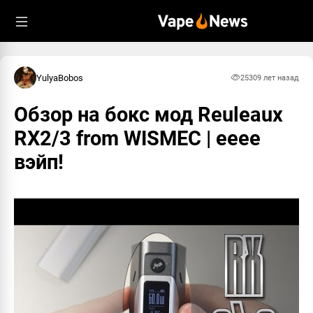
YulyaBobos
2530
9 лет назад
Обзор на бокс мод Reuleaux
RX2/3 from WISMEC | ееее
вэйп!