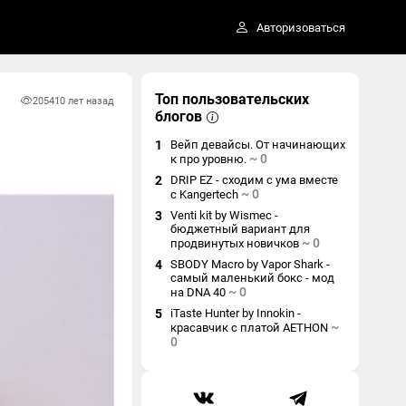
Авторизоваться
Топ пользовательских
2054
10 лет назад
блогов
1
Вейп девайсы. От начинающих
~
0
к про уровню.
2
DRIP EZ - сходим с ума вместе
~
0
с Kangertech
3
Venti kit by Wismec -
бюджетный вариант для
~
0
продвинутых новичков
4
SBODY Macro by Vapor Shark -
самый маленький бокс - мод
~
0
на DNA 40
5
iTaste Hunter by Innokin -
~
красавчик с платой AETHON
0