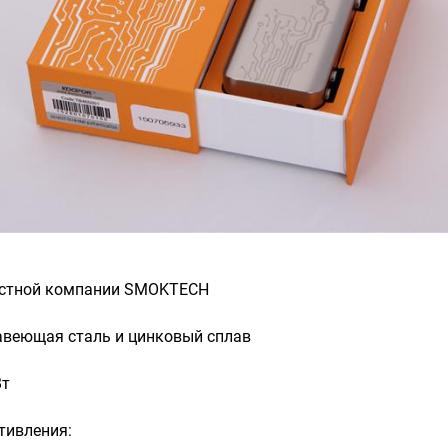
естной компании SMOKTECH
авеющая сталь и цинковый сплав
Вт
тивления: