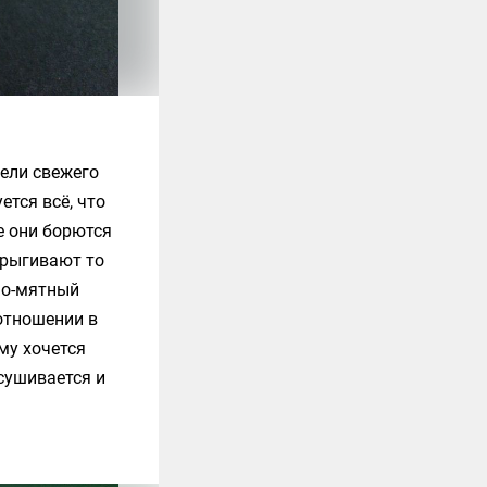
оели свежего
ется всё, что
ке они борются
прыгивают то
но-мятный
отношении в
му хочется
сушивается и