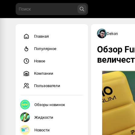
Dekon
Главная
Обзор F
Популярное
величес
Новое
Компании
Пользователи
Обзоры новинок
Жидкости
Новости