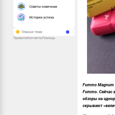
Советы новичкам
Истории успеха
Темная тема
Правила
Контакты
Помощь
Fummo Magnum 7
Fummo. Сейчас в
обзоры на одно
скрывают «вели