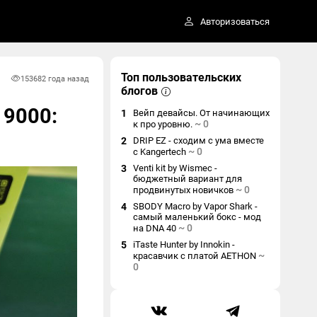
Авторизоваться
Топ пользовательских
15368
2 года назад
блогов
 9000:
1
Вейп девайсы. От начинающих
~
0
к про уровню.
2
DRIP EZ - сходим с ума вместе
~
0
с Kangertech
3
Venti kit by Wismec -
бюджетный вариант для
~
0
продвинутых новичков
4
SBODY Macro by Vapor Shark -
самый маленький бокс - мод
~
0
на DNA 40
5
iTaste Hunter by Innokin -
~
красавчик с платой AETHON
0