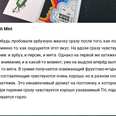
h Mint
ибудь пробовали арбузную жвачку сразу после того, как п
именно то, как ощущается этот вкус. На вдохе сразу чувству
ии: и арбуз, и персик, и мята. Однако на первой же затяж
а внимание, и в какой-то момент, уже на выдохе вперёд вы
к, то мята. В сумме получается освежающий фруктово-ягод
и составляющие чувствуются очень хорошо, но в разном со
затяжек. Это ненавязчивый аромат на постоянку, к которо
ри парении сразу чувствуется хорошо узнаваемый TH, под
вается горло.
.