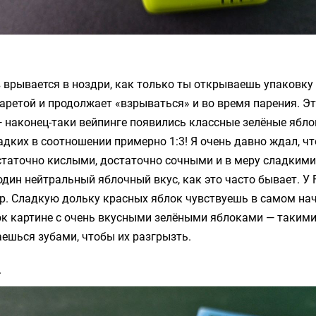
врывается в ноздри, как только ты открываешь упаковку
аретой и продолжает «взрываться» и во время парения. Э
 наконец-таки вейпинге появились классные зелёные ябло
дких в соотношении примерно 1:3! Я очень давно ждал, ч
таточно кислыми, достаточно сочными и в меру сладкими, 
один нейтральный яблочный вкус, как это часто бывает. 
р. Сладкую дольку красных яблок чувствуешь в самом на
к картине с очень вкусными зелёными яблоками — такими
ешься зубами, чтобы их разгрызть.
.