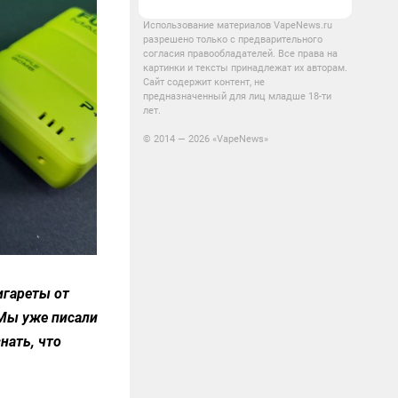
Использование материалов VapeNews.ru
разрешено только с предварительного
согласия правообладателей. Все права на
картинки и тексты принадлежат их авторам.
Сайт содержит контент, не
предназначенный для лиц младше 18-ти
лет.
© 2014 — 2026 «VapeNews»
игареты от
 Мы уже писали
нать, что