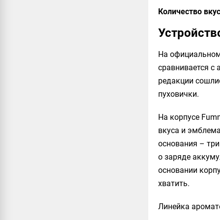
Количество вкус
Устройст
На официальном
сравнивается с 
редакции сошлис
пуховички.
На корпусе Fum
вкуса и эмблем
основания – три
о заряде аккуму
основании корпу
хватить.
Линейка аромато