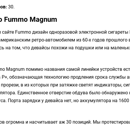
ов:
30.
во Fummo Magnum
 сайте Fummo дизайн одноразовой электронной сигарет
американским ретро-автомобилем из 60-х годов прошлого 
ь на том, что девайсы похожи на подушки или на маленьк
mo Magnum помимо названия самой линейки устройств ест
а Р+, обозначающая технологию продления срока службы а
 прорези, в из которых при затяжке светят индикаторы, с
лятора. Единственное отверстие обдува было обнаружено
са. Порта зарядки у девайса нет, но аккумулятора на 160
в огромна и насчитывает аж 30 позиций. Мы протестирова