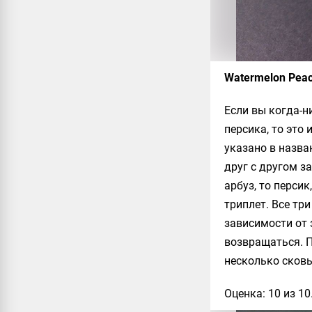
Watermelon Peac
Если вы когда-н
персика, то это 
указано в назван
друг с другом з
арбуз, то перси
триплет. Все тр
зависимости от 
возвращаться. П
несколько сковы
Оценка: 10 из 10