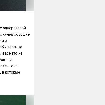
 с одноразовой
то очень хорошие
ки с
тобы зелёные
и всё это не
У Fummo
чале — она
, в которые