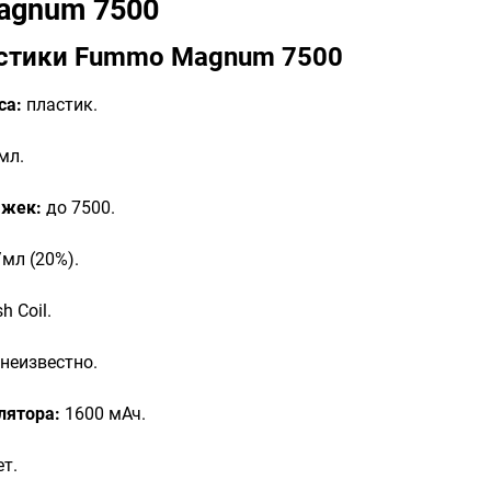
agnum 7500
стики Fummo Magnum 7500
са:
пластик.
мл.
яжек:
до 7500.
мл (20%).
h Coil.
неизвестно.
лятора:
1600 мАч.
т.