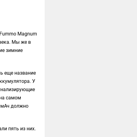
ы Fummo Magnum
века. Мы же в
ие зимние
ь еще название
ккумулятора. У
игнализирующие
 на самом
0 мАч должно
ли пять из них.