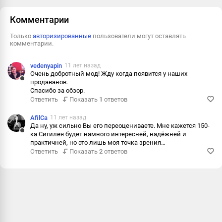
Пожаловаться
Комментарии
Только
авторизированные
пользователи могут оставлять
комментарии.
vedenyapin
11 лет назад
Очень добротный мод! Жду когда появится у наших
продаванов.
Ответить
Спасибо за обзор.
Ответить
Показать
1
ответов
Пожалова
Информац
AfilCa
11 лет назад
Да ну, уж сильно Вы его переоцениваете. Мне кажется 150-
ка Сигилея будет намного интересней, надёжней и
Ответить
практичней, но это лишь моя точка зрения…
Ответить
Показать
2
ответов
Пожалова
Информац