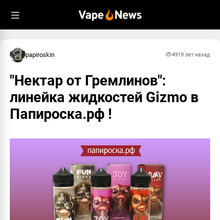
papiroskin
491
9 лет назад
"Нектар от Гремлинов":
линейка жидкостей Gizmo в
Папироска.рф !