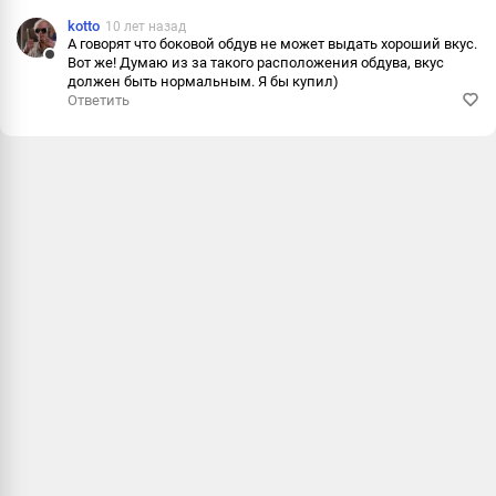
kotto
10 лет назад
А говорят что боковой обдув не может выдать хороший вкус.
Вот же! Думаю из за такого расположения обдува, вкус
Ответить
должен быть нормальным. Я бы купил)
Ответить
Пожалова
Информац