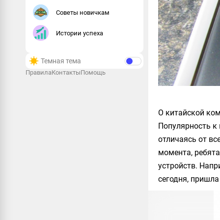
Советы новичкам
Истории успеха
Темная тема
Правила
Контакты
Помощь
О китайской ко
Популярность к
отличаясь от вс
момента, ребята
устройств. Напр
сегодня, пришла