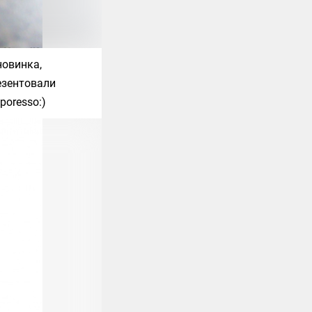
новинка,
езентовали
poresso
:)