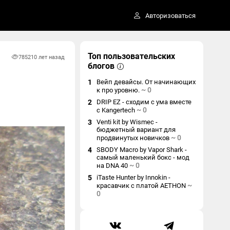
Авторизоваться
Топ пользовательских
7852
10 лет назад
блогов
1
Вейп девайсы. От начинающих
~
0
к про уровню.
2
DRIP EZ - сходим с ума вместе
~
0
с Kangertech
3
Venti kit by Wismec -
бюджетный вариант для
~
0
продвинутых новичков
4
SBODY Macro by Vapor Shark -
самый маленький бокс - мод
~
0
на DNA 40
5
iTaste Hunter by Innokin -
~
красавчик с платой AETHON
0