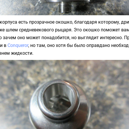
 корпуса есть прозрачное окошко, благодаря которому, др
 же шлем средневекового рыцаря. Это окошко поможет вам
аю зачем оно может понадобится, но выглядит интересно. 
ли в
Conqueror
, но там, оно хотя бы было оправдано необх
внем жидкости.