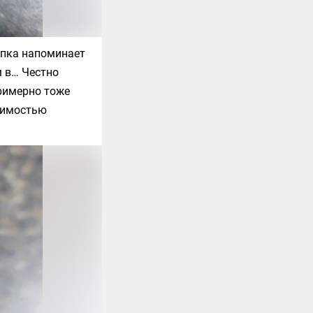
ипка напоминает
 в… Честно
Примерно тоже
одимостью