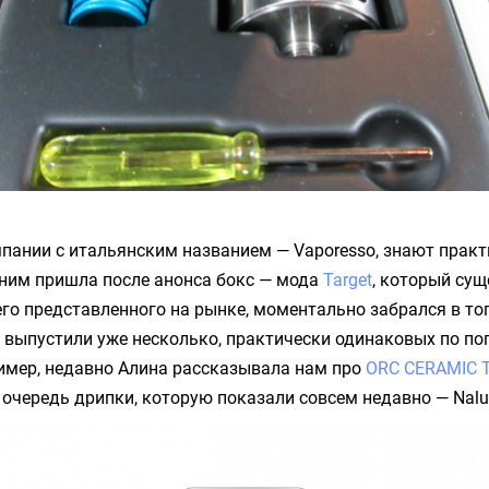
мпании с итальянским названием —
Vaporesso
, знают практ
 ним пришла после анонса бокс — мода
Target
, который су
его представленного на рынке, моментально забрался в топ
 выпустили уже несколько, практически одинаковых по по
имер, недавно Алина рассказывала нам про
ORC CERAMIC 
 очередь дрипки, которую показали совсем недавно —
Nal