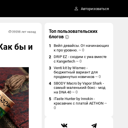
Авторизоваться
Топ пользовательских
3959
8 лет назад
блогов
Как бы и
1
Вейп девайсы. От начинающих
~
0
к про уровню.
2
DRIP EZ - сходим с ума вместе
~
0
с Kangertech
3
Venti kit by Wismec -
бюджетный вариант для
~
0
продвинутых новичков
4
SBODY Macro by Vapor Shark -
самый маленький бокс - мод
~
0
на DNA 40
5
iTaste Hunter by Innokin -
~
красавчик с платой AETHON
0