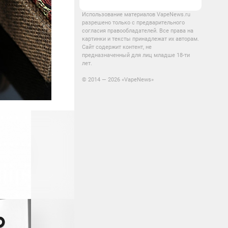
Использование материалов VapeNews.ru
разрешено только с предварительного
согласия правообладателей. Все права на
картинки и тексты принадлежат их авторам.
Сайт содержит контент, не
предназначенный для лиц младше 18-ти
лет.
© 2014 — 2026 «VapeNews»