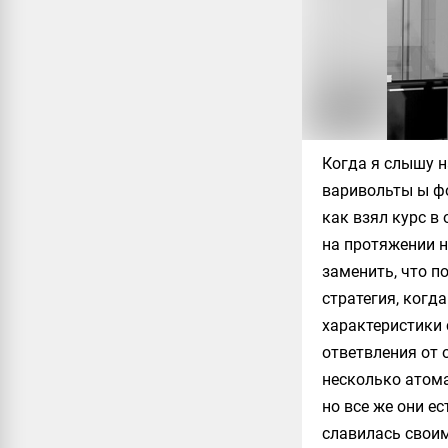
Когда я слышу 
варивольты ы фо
как взял курс в
на протяжении н
заменить, что по
стратегия, когд
характеристики 
ответвления от 
несколько атома
но все же они е
славилась свои