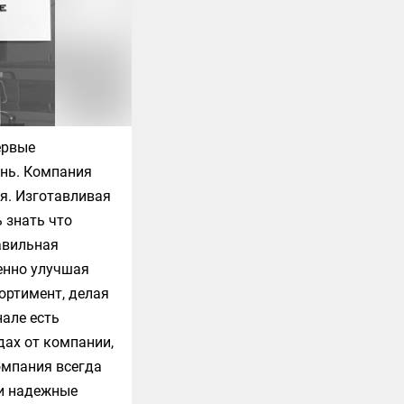
ервые
ень. Компания
ся. Изготавливая
ь знать что
равильная
пенно улучшая
ортимент, делая
нале есть
дах от компании,
омпания всегда
 и надежные