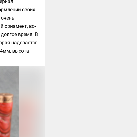
териал
формлении своих
 очень
й орнамент, во-
долгое время. В
орая надевается
24мм, высота