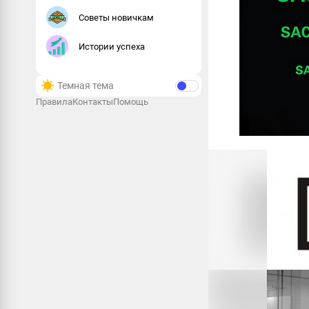
Советы новичкам
Истории успеха
Темная тема
Правила
Контакты
Помощь