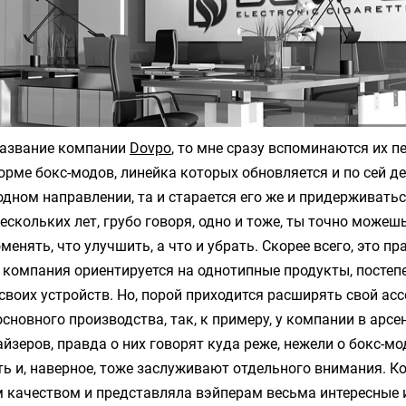
название компании
Dovpo
, то мне сразу вспоминаются их п
рме бокс-модов, линейка которых обновляется и по сей д
 одном направлении, та и старается его же и придерживать
ескольких лет, грубо говоря, одно и тоже, ты точно можеш
менять, что улучшить, а что и убрать. Скорее всего, это п
а компания ориентируется на однотипные продукты, посте
своих устройств. Но, порой приходится расширять свой асс
основного производства, так, к примеру, у компании в арсе
йзеров, правда о них говорят куда реже, нежели о бокс-мо
сть и, наверное, тоже заслуживают отдельного внимания. К
м качеством и представляла вэйперам весьма интересные