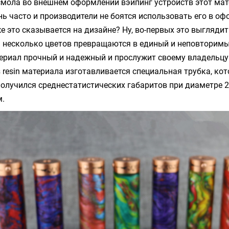
смола во внешнем оформлении вэйпинг устройств этот ма
нь часто и производители не боятся использовать его в о
же это сказывается на дизайне? Ну, во-первых это выглядит
 несколько цветов превращаются в единый и неповторимы
ериал прочный и надежный и прослужит своему владельцу 
з
resin
материала изготавливается специальная трубка, кот
получился среднестатистических габаритов при диаметре 
м.