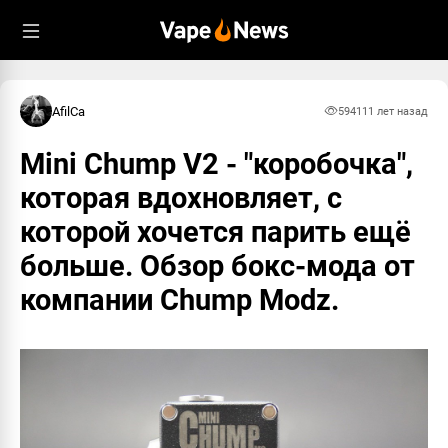
Пожаловаться
Информация
Что именно вам кажется недопустимым в
comment:
#903
этом материале?
from:
1RONMAN #697
AfilCa
5941
11 лет назад
to:
null
datetime:
05.06.2015, 02:38
Спам
Mini Chump V2 - "коробочка",
ОК
которая вдохновляет, с
Запрещенный материал
которой хочется парить ещё
Обман
больше. Обзор бокс-мода от
Насилие и вражда
компании Chump Modz.
Призыв к суициду
Узнать о правилах
Vapenews
Отмена
Отправить жалобу