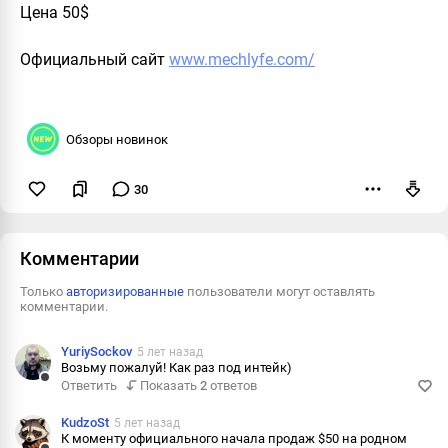
Цена 50$
Официальный сайт
www.mechlyfe.com/
Обзоры новинок
30
Пожаловаться
Комментарии
Только
авторизированные
пользователи могут оставлять
комментарии.
YuriySockov
5 лет назад
Возьму пожалуй! Как раз под интейк)
Ответить
Показать
2
ответов
Ответить
Пожаловаться
KudzoSt
5 лет назад
К моменту официального начала продаж $50 на родном