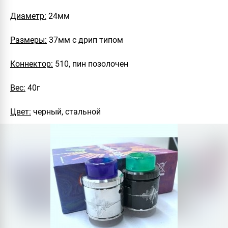
Диаметр:
24мм
Размеры:
37мм с дрип типом
Коннектор:
510, пин позолочен
Вес:
40г
Цвет:
черный, стальной