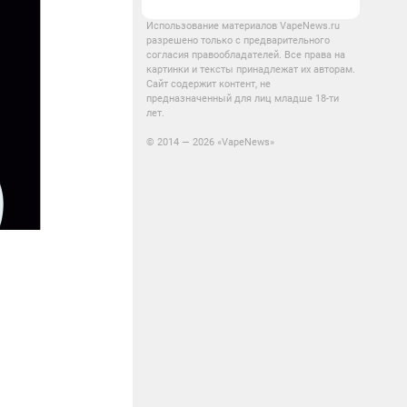
Использование материалов VapeNews.ru
разрешено только с предварительного
согласия правообладателей. Все права на
картинки и тексты принадлежат их авторам.
Сайт содержит контент, не
предназначенный для лиц младше 18-ти
лет.
© 2014 — 2026 «VapeNews»