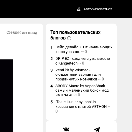
Авторизоваться
Топ пользовательских
1680
10 лет назад
блогов
1
Вейп девайсы. От начинающих
~
0
к про уровню.
2
DRIP EZ - сходим с ума вместе
~
0
с Kangertech
3
Venti kit by Wismec -
бюджетный вариант для
~
0
продвинутых новичков
4
SBODY Macro by Vapor Shark -
самый маленький бокс - мод
~
0
на DNA 40
5
iTaste Hunter by Innokin -
~
красавчик с платой AETHON
0