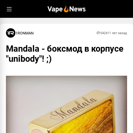
1RONMAN
5424
11 лет назад
Mandala - боксмод в корпусе
"unibody"! ;)