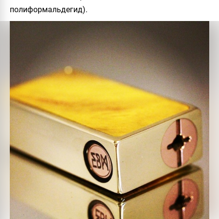
полиформальдегид).