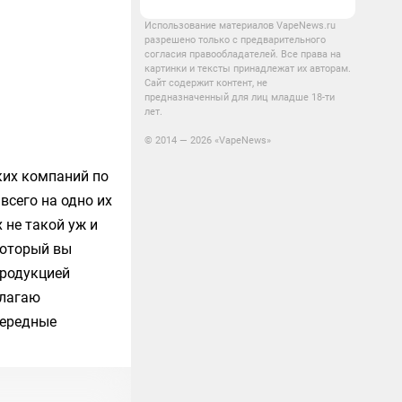
Использование материалов VapeNews.ru
разрешено только с предварительного
согласия правообладателей. Все права на
картинки и тексты принадлежат их авторам.
Сайт содержит контент, не
предназначенный для лиц младше 18-ти
лет.
© 2014 — 2026 «VapeNews»
ких компаний по
всего на одно их
х не такой уж и
 который вы
продукцией
длагаю
чередные