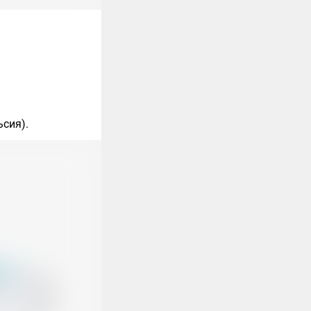
ьсия).