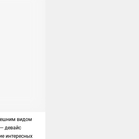
внешним видом
 — девайс
ие интересных