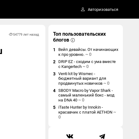
Авторизоваться
Топ пользовательских
5477
9 лет назад
блогов
ш
1
Вейп девайсы. От начинающих
~
0
к про уровню.
2
DRIP EZ - сходим с ума вместе
~
0
с Kangertech
3
Venti kit by Wismec -
бюджетный вариант для
~
0
продвинутых новичков
4
SBODY Macro by Vapor Shark -
самый маленький бокс - мод
~
0
на DNA 40
5
iTaste Hunter by Innokin -
~
красавчик с платой AETHON
0