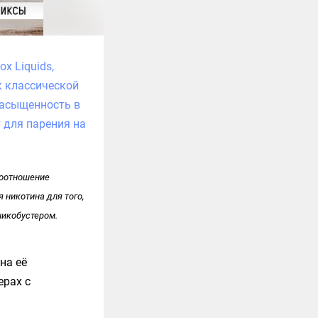
x Liquids,
к классической
насыщенность в
 для парения на
соотношение
 никотина для того,
никобустером.
на её
ерах с