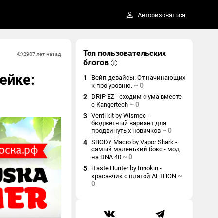
Авторизоваться
Топ пользовательских
290
7 лет назад
блогов
ейке:
1
Вейп девайсы. От начинающих
~
0
к про уровню.
2
DRIP EZ - сходим с ума вместе
~
0
с Kangertech
3
Venti kit by Wismec -
бюджетный вариант для
~
0
продвинутых новичков
4
SBODY Macro by Vapor Shark -
самый маленький бокс - мод
~
0
на DNA 40
5
iTaste Hunter by Innokin -
~
красавчик с платой AETHON
0