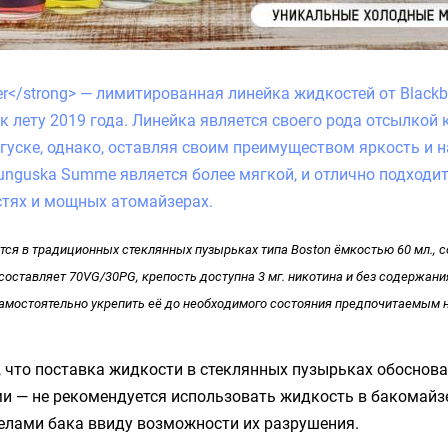
r</strong
> — лимитированная линейка жидкостей от Blackbo
к лету 2019 года. Линейка является своего рода отсылкой 
гуске, однако, оставляя своим преимуществом яркость и 
Tunguska Summe является более мягкой, и отлично подходит
тях и мощных атомайзерах.
ся в традиционных стеклянных пузырьках типа Boston ёмкостью 60 мл., 
составляет 70VG/30PG, крепость доступна 3 мг. никотина и без содержания
амостоятельно укрепить её до необходимого состояния предпочитаемым 
 что поставка жидкости в стеклянных пузырьках обоснова
и — не рекомендуется использовать жидкость в бакомайз
елами бака ввиду возможности их разрушения.