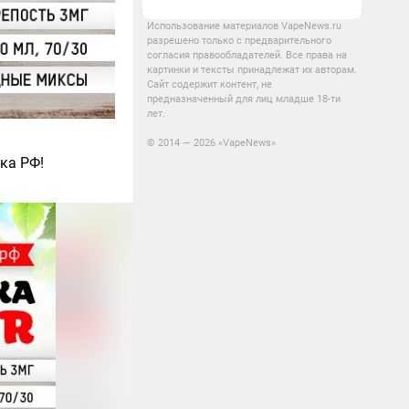
Использование материалов VapeNews.ru
разрешено только с предварительного
согласия правообладателей. Все права на
картинки и тексты принадлежат их авторам.
Сайт содержит контент, не
предназначенный для лиц младше 18-ти
лет.
© 2014 — 2026 «VapeNews»
ка РФ!