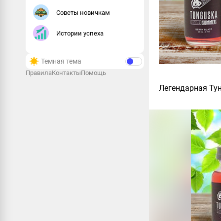
Советы новичкам
Истории успеха
Темная тема
Правила
Контакты
Помощь
Легендарная Тун