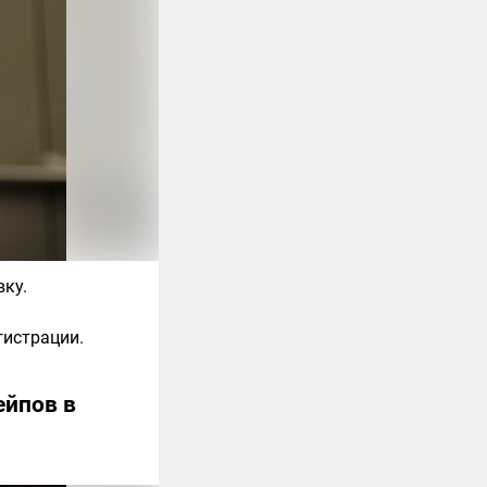
ку.
гистрации.
ейпов в