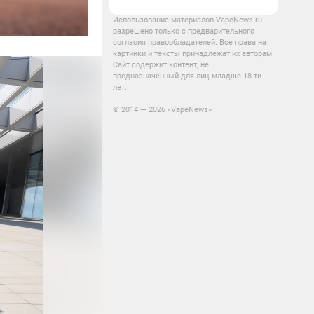
Использование материалов VapeNews.ru
разрешено только с предварительного
согласия правообладателей. Все права на
картинки и тексты принадлежат их авторам.
Сайт содержит контент, не
предназначенный для лиц младше 18-ти
лет.
© 2014 — 2026 «VapeNews»