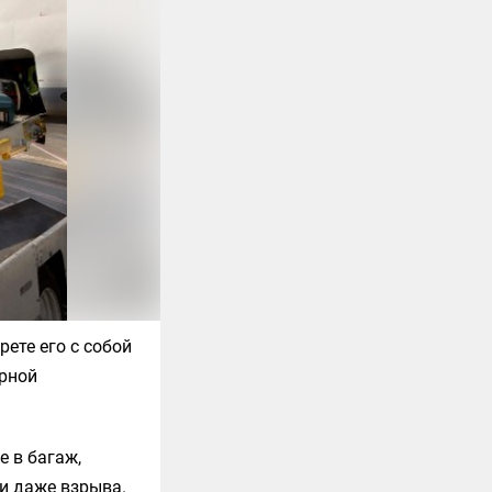
рете его с собой
арной
 в багаж,
 и даже взрыва.