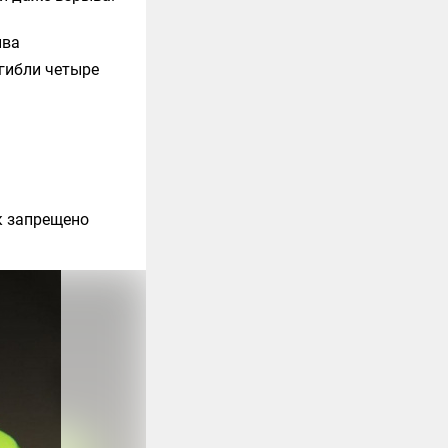
ыва
гибли четыре
к запрещено