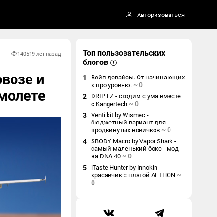
Авторизоваться
Топ пользовательских
14051
9 лет назад
блогов
овозе и
1
Вейп девайсы. От начинающих
~
0
к про уровню.
амолете
2
DRIP EZ - сходим с ума вместе
~
0
с Kangertech
3
Venti kit by Wismec -
бюджетный вариант для
~
0
продвинутых новичков
4
SBODY Macro by Vapor Shark -
самый маленький бокс - мод
~
0
на DNA 40
5
iTaste Hunter by Innokin -
~
красавчик с платой AETHON
0