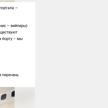
портала —
 них — вейперы)
уществуют
а борту – мы
в перечень