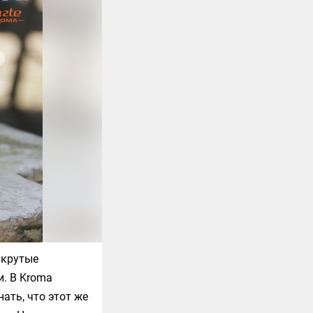
 крутые
и. В
Kroma
ать, что этот же