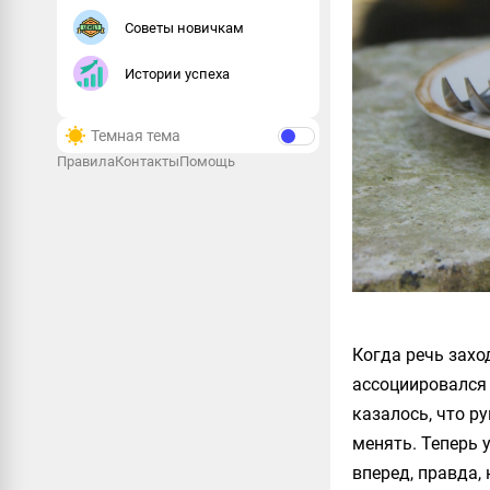
Советы новичкам
Истории успеха
Темная тема
Правила
Контакты
Помощь
Когда речь захо
ассоциировался 
казалось, что р
менять. Теперь 
вперед, правда,