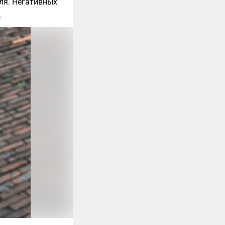
еля. Негативных
.