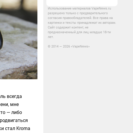
Использование материалов VapeNews.ru
разрешено только с предварительного
согласия правообладателей. Все права на
картинки и тексты принадлежат их авторам.
Сайт содержит контент, не
предназначенный для лиц младше 18-ти
лет.
© 2014 — 2026 «VapeNews»
ель всегда
ени, мне
что — либо
продвигаться
ки стал
Kroma