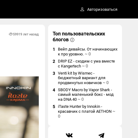
Авторизоваться
Топ пользовательских
5991
9 лет назад
блогов
1
Вейп девайсы. От начинающих
~
0
к про уровню.
2
DRIP EZ - сходим с ума вместе
~
0
с Kangertech
3
Venti kit by Wismec -
бюджетный вариант для
~
0
продвинутых новичков
4
SBODY Macro by Vapor Shark -
самый маленький бокс - мод
~
0
на DNA 40
5
iTaste Hunter by Innokin -
~
красавчик с платой AETHON
0