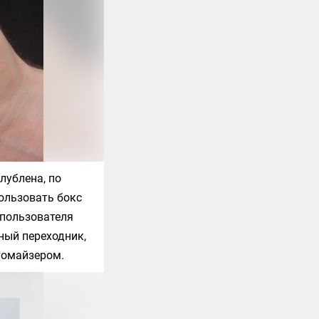
лублена, по
ользовать бокс
 пользователя
ный переходник,
томайзером.