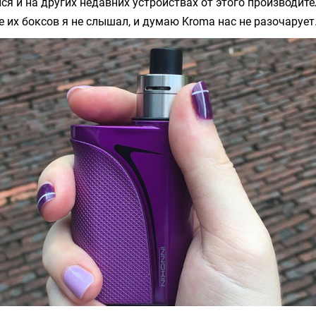
ся и на других недавних устройствах от этого производит
е их боксов я не слышал, и думаю
Kroma
нас не разочарует