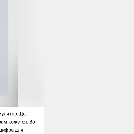
улятор. Да,
вам кажется. Во
 цифра для