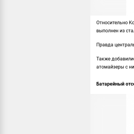
Относительно
Ko
выполнен из ста
Правда централь
Также добавилис
атомайзеры с н
Батарейный отс