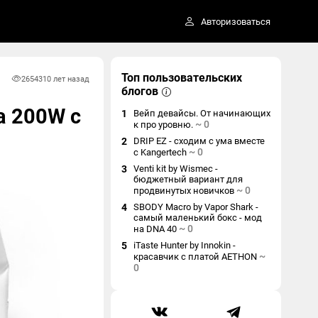
Авторизоваться
Топ пользовательских
26543
10 лет назад
блогов
а 200W с
1
Вейп девайсы. От начинающих
~
0
к про уровню.
2
DRIP EZ - сходим с ума вместе
~
0
с Kangertech
3
Venti kit by Wismec -
бюджетный вариант для
~
0
продвинутых новичков
4
SBODY Macro by Vapor Shark -
самый маленький бокс - мод
~
0
на DNA 40
5
iTaste Hunter by Innokin -
~
красавчик с платой AETHON
0