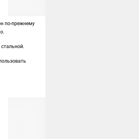
он по-прежнему
о.
 стальной.
спользовать