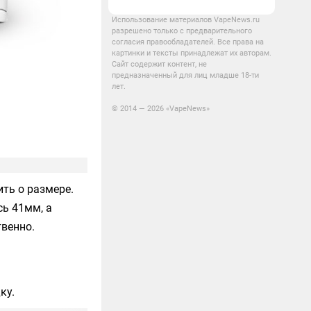
Использование материалов VapeNews.ru
разрешено только с предварительного
согласия правообладателей. Все права на
картинки и тексты принадлежат их авторам.
Сайт содержит контент, не
предназначенный для лиц младше 18-ти
лет.
© 2014 — 2026 «VapeNews»
ить о размере.
сь 41мм, а
венно.
ку.