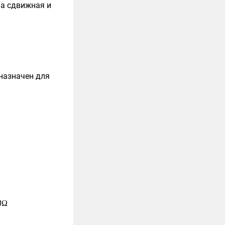
на сдвижная и
дназначен для
0Ω