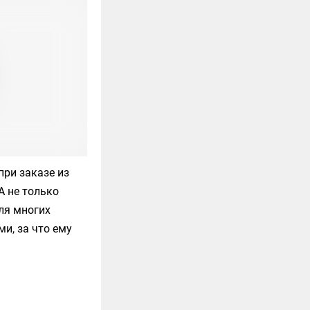
при заказе из
А не только
для многих
и, за что ему