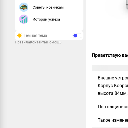
Советы новичкам
Истории успеха
Темная тема
Правила
Контакты
Помощь
Приветствую ва
Внешне устрой
Корпус
Koopor
высота 84мм, 
По толщине м
Такое изменен