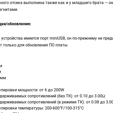
ого отсека выполнена также как и у младшего брата — о
агнитами.
дки/обновления:
 устройства имеется порт
miniUSB
, он по-прежнему не пре
т только для обновления ПО платы.
мм
м
5мм
улировки мощности: от 6 до 200W
держиваемых сопротивлений (без ТК): от 0.10 до 3.00Ω
держиваемых сопротивлений (в режиме ТК): от 0.08 до 3.0
улировки температуры: 200-600°F/100-315°C