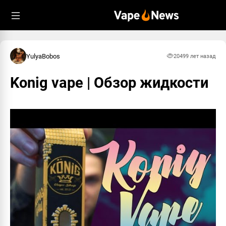
YulyaBobos
2049
9 лет назад
Konig vape | Обзор жидкости