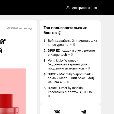
Авторизоваться
Топ пользовательских
7946
9 лет назад
блогов
й"
1
Вейп девайсы. От начинающих
~
0
к про уровню.
й
2
DRIP EZ - сходим с ума вместе
~
0
с Kangertech
3
Venti kit by Wismec -
бюджетный вариант для
~
0
продвинутых новичков
4
SBODY Macro by Vapor Shark -
самый маленький бокс - мод
~
0
на DNA 40
5
iTaste Hunter by Innokin -
~
красавчик с платой AETHON
0