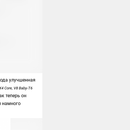
рода улучшенная
X4 Core, V8 Baby-T6
ак теперь он
м намного