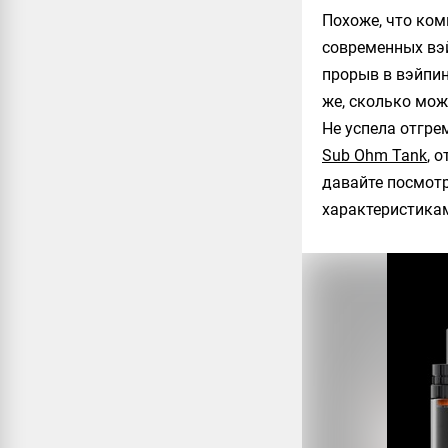
Похоже, что ко
современных вэй
прорыв в вэйпин
же, сколько мож
Не успела отгре
Sub Ohm Tank
, 
давайте посмот
характеристикам