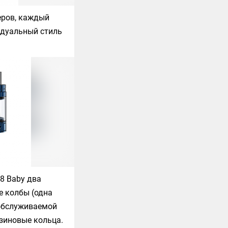
еров, каждый
идуальный стиль
8 Baby
два
е колбы (одна
 обслуживаемой
езиновые кольца.