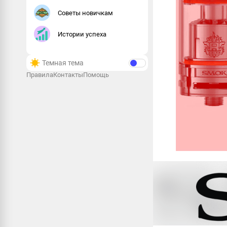
Советы новичкам
Истории успеха
Темная тема
Правила
Контакты
Помощь