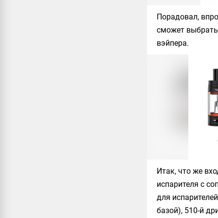
Порадовал, впро
сможет выбрать 
вэйпера.
Итак, что же вх
испарителя с со
для испарителей
базой), 510-й д