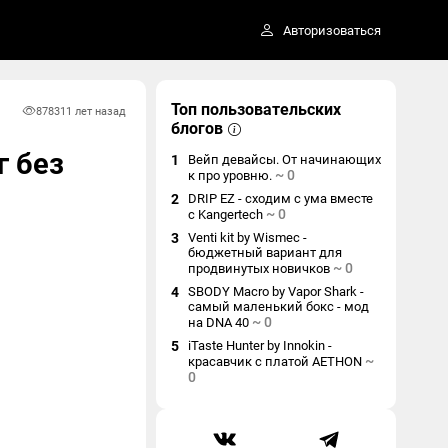
Авторизоваться
Топ пользовательских
8783
11 лет назад
блогов
г без
1
Вейп девайсы. От начинающих
~
0
к про уровню.
2
DRIP EZ - сходим с ума вместе
~
0
с Kangertech
3
Venti kit by Wismec -
бюджетный вариант для
~
0
продвинутых новичков
4
SBODY Macro by Vapor Shark -
самый маленький бокс - мод
~
0
на DNA 40
5
iTaste Hunter by Innokin -
~
красавчик с платой AETHON
0