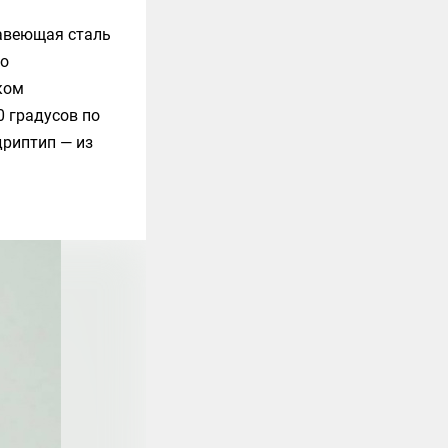
жавеющая сталь
по
ком
 градусов по
дриптип — из