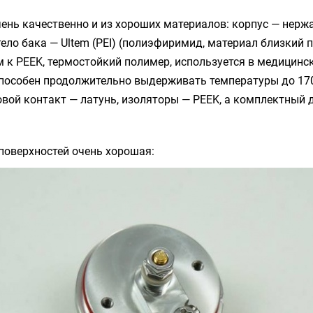
ень качественно и из хороших материалов: корпус — нер
 тело бака — Ultem (PEI) (полиэфиримид, материал близкий 
 к PEEK, термостойкий полимер, используется в медицинс
способен продолжительно выдерживать температуры до 170
вой контакт — латунь, изоляторы — PEEK, а комплектный 
поверхностей очень хорошая: