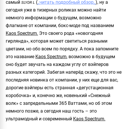
самый
(
_читать подробный обзор_
), ну а
SLYDR L
сегодня уже в тизерных роликах можно найти
немного информации о будущем, возможно
флагмане от компании, бокс-моде под названием
Kaos Spectrum.
Это своего рода «новогодняя
гирлянда», которая может светиться разными
цветами, но обо всем по порядку. А пока запомните
это название
Kaos Spectrum
, возможно в будущем
оно будет звучать на каждом углу от вэйперов
разных категорий. Забегая наперёд скажу, что это не
последняя новинка от компании, у них еще для вас,
дорогие вэйперы есть странная «дегустационная
коробочка» и, конечно же, новенький «Снежный
волк» с запредельными 365 Ваттами, но об этом
немного позже, а сегодня наш гость – это
ультрамодный и современный
Kaos Spectrum.