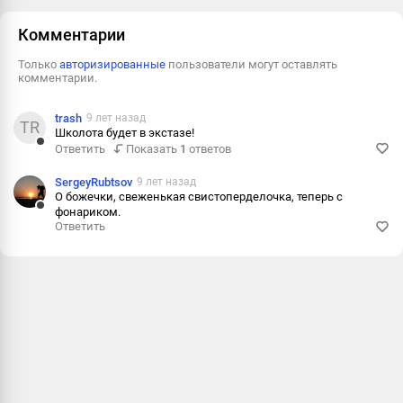
Пожаловаться
Комментарии
Только
авторизированные
пользователи могут оставлять
комментарии.
trash
9 лет назад
TR
Школота будет в экстазе!
Ответить
Показать
1
ответов
Ответить
Пожалова
SergeyRubtsov
9 лет назад
О божечки, свеженькая свистоперделочка, теперь с
Информац
фонариком.
Ответить
Ответить
Пожалова
Информац