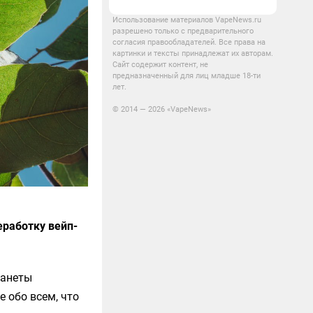
Использование материалов VapeNews.ru
разрешено только с предварительного
согласия правообладателей. Все права на
картинки и тексты принадлежат их авторам.
Сайт содержит контент, не
предназначенный для лиц младше 18-ти
лет.
© 2014 — 2026 «VapeNews»
еработку вейп-
ланеты
 обо всем, что