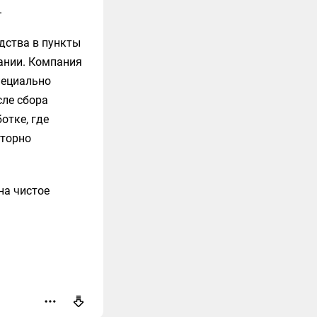
.
дства в пункты
ании. Компания
пециально
сле сбора
отке, где
вторно
на чистое