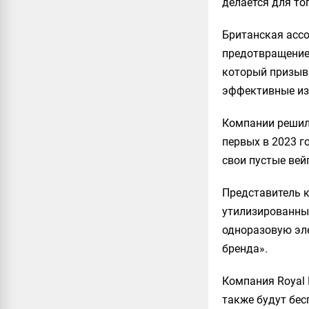
делается для то
Британская ассо
предотвращение
который призыва
эффективные изм
Компании решили
первых в 2023 г
свои пустые вей
Представитель к
утилизированных
одноразовую эле
бренда».
Компания Royal 
также будут бес