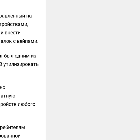
правленный на
тройствами,
и внести
алок с вейпами.
ar был одним из
ей утилизировать
ьно
латную
тройств любого
требителям
зованной