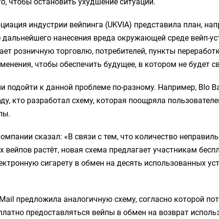
го, чтобы остановить ухудшение ситуации.
циация индустрии вейпинга (UKVIA) представила план, на
 дальнейшего нанесения вреда окружающей среде вейп-ус
ет розничную торговлю, потребителей, пункты переработк
енения, чтобы обеспечить будущее, в котором не будет св
 подойти к данной проблеме по-разному. Например, Blo B
оду, кто разработал схему, которая поощряла пользовател
пы.
омпании сказал: «В связи с тем, что количество неправил
 вейпов растёт, новая схема предлагает участникам бесп
ктронную сигарету в обмен на десять использованных ус
Mail предложила аналогичную схему, согласно которой по
платно предоставляться вейпы в обмен на возврат исполь