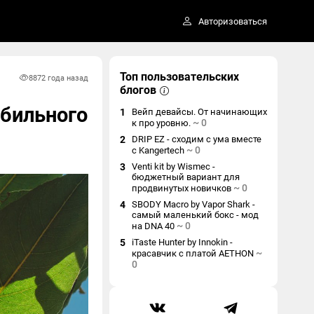
Авторизоваться
Топ пользовательских
887
2 года назад
блогов
абильного
1
Вейп девайсы. От начинающих
~
0
к про уровню.
2
DRIP EZ - сходим с ума вместе
~
0
с Kangertech
3
Venti kit by Wismec -
бюджетный вариант для
~
0
продвинутых новичков
4
SBODY Macro by Vapor Shark -
самый маленький бокс - мод
~
0
на DNA 40
5
iTaste Hunter by Innokin -
~
красавчик с платой AETHON
0