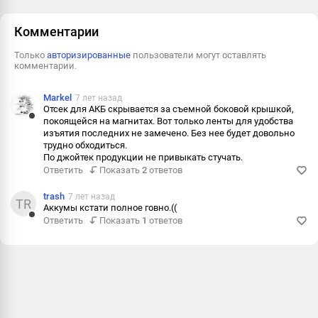
Пожаловаться
Комментарии
Только
авторизированные
пользователи могут оставлять
комментарии.
Markel
7 лет назад
Отсек для АКБ скрывается за съемной боковой крышкой,
покоящейся на магнитах. Вот только ленты для удобства
Ответить
изъятия последних не замечено. Без нее будет довольно
трудно обходиться.
Пожаловаться
По джойтек продукции не привыкать стучать.
Ответить
Показать
2
ответов
Информация
trash
7 лет назад
TR
Аккумы кстати полное говно.((
Ответить
Показать
1
ответов
Ответить
Пожаловаться
Информация