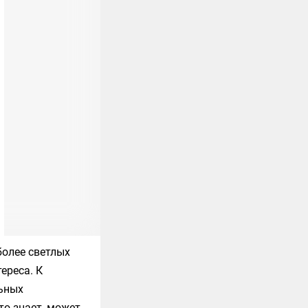
более светлых
ереса. К
льных
то знает, может