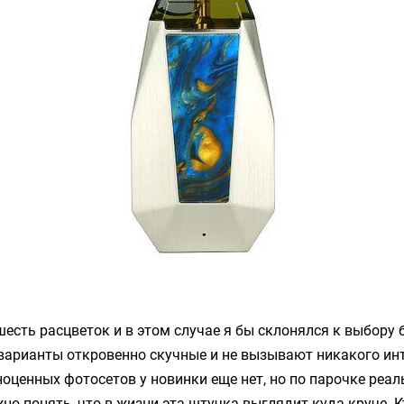
шесть расцветок и в этом случае я бы склонялся к выбору 
варианты откровенно скучные и не вызывают никакого инт
оценных фотосетов у новинки еще нет, но по парочке реа
о понять, что в жизни эта штучка выглядит куда круче. К