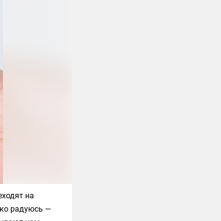
еходят на
ько радуюсь —