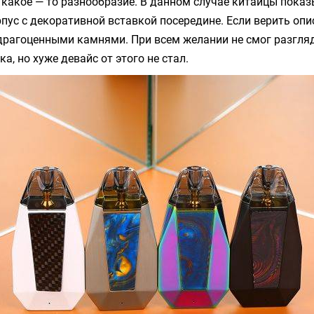
 какое — то разнообразие. В данном случае китайцы пока
пус с декоративной вставкой посередине. Если верить опи
драгоценными камнями. При всем желании не смог разгля
а, но хуже девайс от этого не стал.