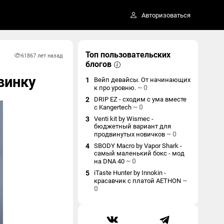
Авторизоваться
Топ пользовательских
6186
7 лет назад
блогов
винку
1
Вейп девайсы. От начинающих
~
0
к про уровню.
2
DRIP EZ - сходим с ума вместе
~
0
с Kangertech
3
Venti kit by Wismec -
бюджетный вариант для
~
0
продвинутых новичков
4
SBODY Macro by Vapor Shark -
самый маленький бокс - мод
~
0
на DNA 40
5
iTaste Hunter by Innokin -
~
красавчик с платой AETHON
0