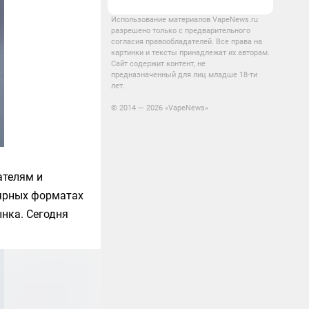
Использование материалов VapeNews.ru
разрешено только с предварительного
согласия правообладателей. Все права на
картинки и тексты принадлежат их авторам.
Сайт содержит контент, не
предназначенный для лиц младше 18-ти
лет.
© 2014 — 2026 «VapeNews»
ателям и
лярных форматах
ынка. Сегодня