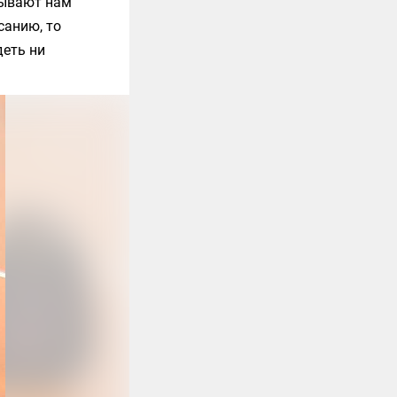
зывают нам
санию, то
деть ни