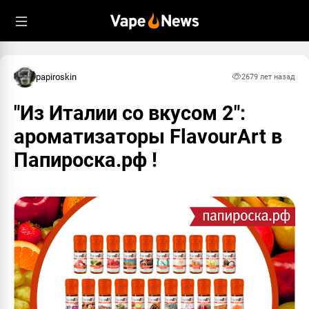
papiroskin
267
9 лет назад
"Из Италии со вкусом 2":
ароматизаторы FlavourArt в
Папироска.рф !