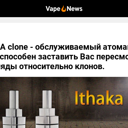
BA clone - обслуживаемый атома
способен заставить Вас пересм
ляды относительно клонов.