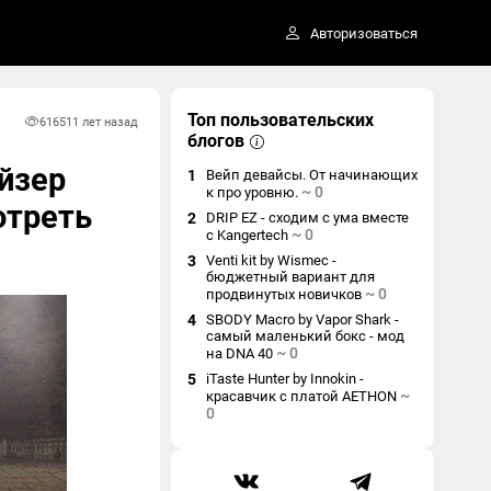
Авторизоваться
Топ пользовательских
6165
11 лет назад
блогов
йзер
1
Вейп девайсы. От начинающих
~
0
к про уровню.
отреть
2
DRIP EZ - сходим с ума вместе
~
0
с Kangertech
3
Venti kit by Wismec -
бюджетный вариант для
~
0
продвинутых новичков
4
SBODY Macro by Vapor Shark -
самый маленький бокс - мод
~
0
на DNA 40
5
iTaste Hunter by Innokin -
~
красавчик с платой AETHON
0