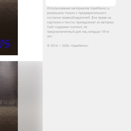
Использование материалов VapeNews.ru
разрешено только с предварительного
согласия правообладателей. Все права на
картинки и тексты принадлежат их авторам.
Сайт содержит контент, не
предназначенный для лиц младше 18-ти
лет.
© 2014 — 2026 «VapeNews»