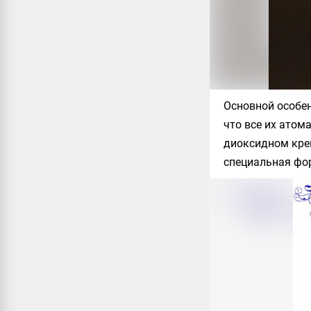
Основной особен
что все их атом
диоксидном крем
специальная фор