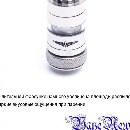
ылительной форсунке намного увеличена площадь распылен
яркие вкусовые ощущения при парении.