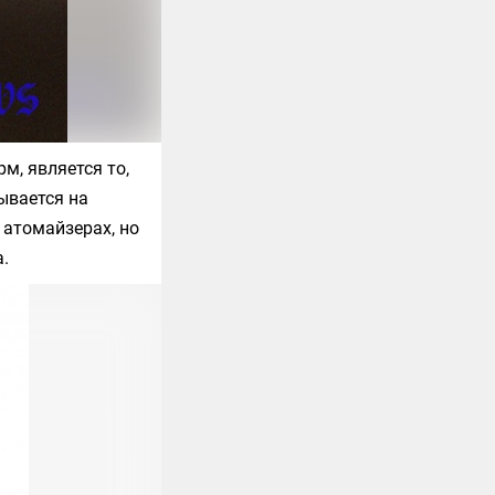
м, является то,
ывается на
 атомайзерах, но
.