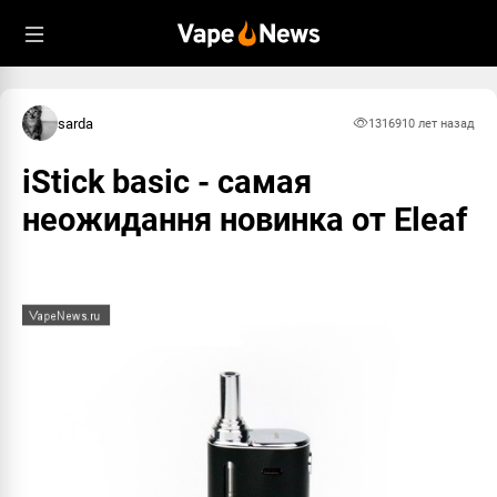
sarda
13169
10 лет назад
iStick basic - самая
неожидання новинка от Elеaf