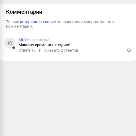
Пожаловаться
Комментарии
Только
авторизированные
пользователи могут оставлять
комментарии.
Kir89
9 лет назад
KI
Машину времени в студию!
Ответить
Показать
2
ответов
Ответить
Пожалова
Информац