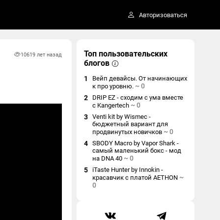
Авторизоваться
Топ пользовательских
1061
9 лет назад
блогов
1
Вейп девайсы. От начинающих
~
0
к про уровню.
2
DRIP EZ - сходим с ума вместе
~
0
с Kangertech
3
Venti kit by Wismec -
бюджетный вариант для
~
0
продвинутых новичков
4
SBODY Macro by Vapor Shark -
самый маленький бокс - мод
~
0
на DNA 40
5
iTaste Hunter by Innokin -
~
красавчик с платой AETHON
0