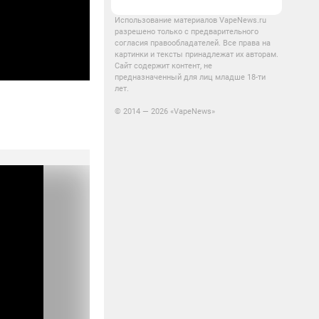
Использование материалов VapeNews.ru
разрешено только с предварительного
согласия правообладателей. Все права на
картинки и тексты принадлежат их авторам.
Сайт содержит контент, не
предназначенный для лиц младше 18-ти
лет.
© 2014 — 2026 «VapeNews»