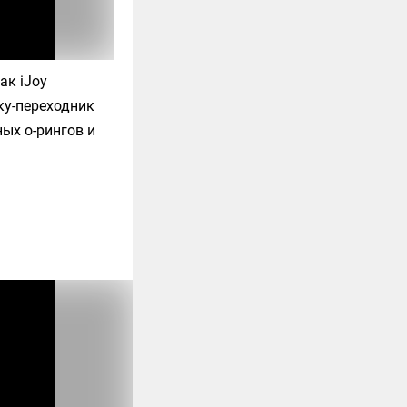
ак iJoy
шку-переходник
ных о-рингов и