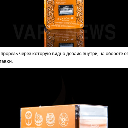
 прорезь через которую видно девайс внутри, на обороте о
тавки.