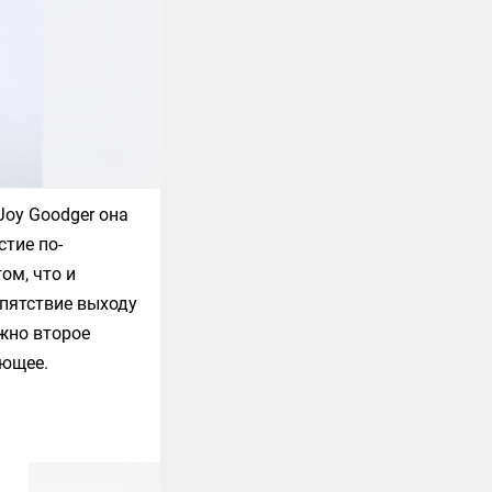
Joy Goodger
она
тие по-
ом, что и
епятствие выходу
ужно второе
ующее.