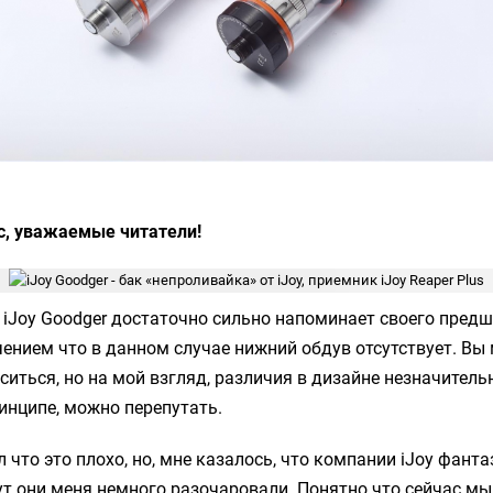
с, уважаемые читатели!
е
iJoy Goodger
достаточно сильно напоминает своего предш
чением что в данном случае нижний обдув отсутствует. Вы
ситься, но на мой взгляд, различия в дизайне незначитель
ринципе, можно перепутать.
л что это плохо, но, мне казалось, что компании
iJoy
фантаз
ут они меня немного разочаровали. Понятно что сейчас мы