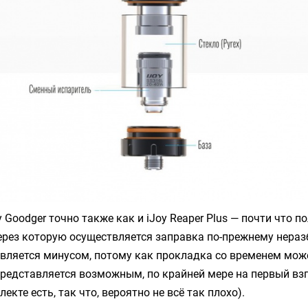
y Goodger
точно также как и
iJoy Reaper Plus
— почти что по
ерез которую осуществляется заправка по-прежнему неразб
вляется минусом, потому как прокладка со временем може
представляется возможным, по крайней мере на первый взг
екте есть, так что, вероятно не всё так плохо).