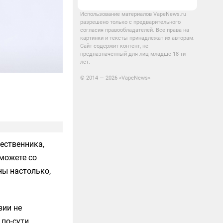
Использование материалов VapeNews.ru
разрешено только с предварительного
согласия правообладателей. Все права на
картинки и тексты принадлежат их авторам.
Сайт содержит контент, не
предназначенный для лиц младше 18-ти
лет.
© 2014 — 2026 «VapeNews»
ественника,
 можете со
ны настолько,
ии не
 по-сути