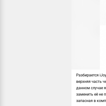
Разбирается
iJo
верхняя часть ч
данном случае я
заменить её не 
запасная в компл