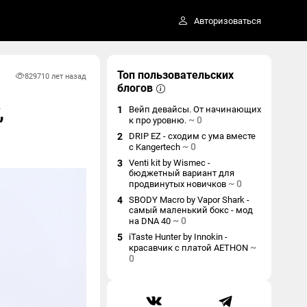
Авторизоваться
Топ пользовательских
8297
10 лет назад
блогов
,
1
Вейп девайсы. От начинающих
~
0
к про уровню.
2
DRIP EZ - сходим с ума вместе
~
0
с Kangertech
3
Venti kit by Wismec -
бюджетный вариант для
~
0
продвинутых новичков
4
SBODY Macro by Vapor Shark -
самый маленький бокс - мод
~
0
на DNA 40
5
iTaste Hunter by Innokin -
~
красавчик с платой AETHON
0