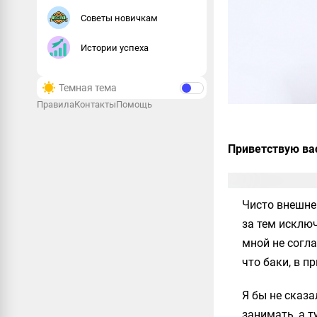
Советы новичкам
Истории успеха
Темная тема
Правила
Контакты
Помощь
Приветствую ва
Чисто внешн
за тем исклю
мной не согла
что баки, в п
Я бы не сказа
занимать, а т