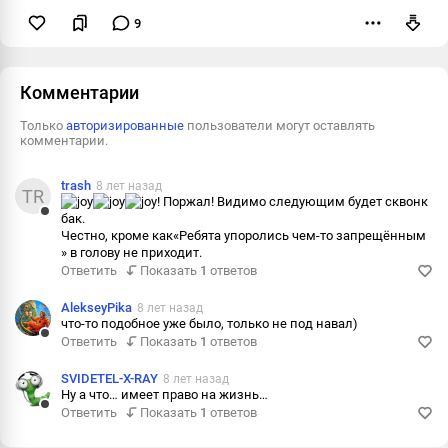
9
Пожаловаться
Комментарии
Только
авторизированные
пользователи могут оставлять
комментарии.
trash
8 лет назад
TR
! Поржал! Видимо следующим будет сквонк
бак.
Ответить
Честно, кроме как«Ребята упоролись чем-то запрещённым
» в голову не приходит.
Пожаловаться
Ответить
Показать
1
ответов
Информация
AlekseyPika
8 лет назад
что-то подобное уже было, только не под навал)
Ответить
Показать
1
ответов
Ответить
Пожаловаться
SVIDETEL-X-RAY
8 лет назад
Ну а что… имеет право на жизнь…
Информация
Ответить
Показать
1
ответов
Ответить