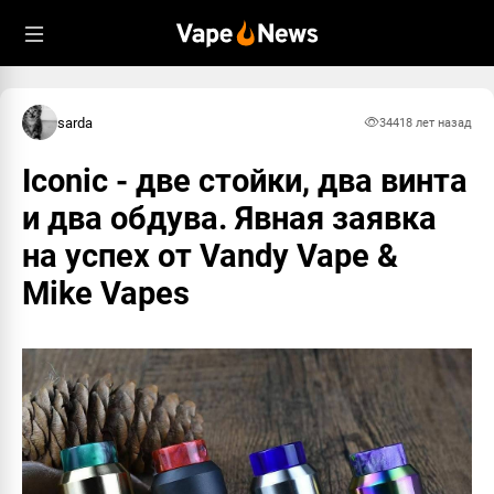
Пожаловаться
Информация
Что именно вам кажется недопустимым в
comment:
#7914
этом материале?
from:
phouse #5903
sarda
3441
8 лет назад
to:
null
datetime:
12.07.2017, 10:17
Спам
Iconic - две стойки, два винта
ОК
и два обдува. Явная заявка
Запрещенный материал
на успех от Vandy Vape &
Обман
Mike Vapes
Насилие и вражда
Призыв к суициду
Узнать о правилах
Vapenews
Отмена
Отправить жалобу