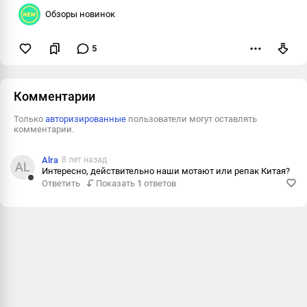
Обзоры новинок
5
Пожаловаться
Комментарии
Только
авторизированные
пользователи могут оставлять
комментарии.
Alra
8 лет назад
AL
Интересно, действительно наши мотают или репак Китая?
Ответить
Показать
1
ответов
Ответить
Пожалова
Информац