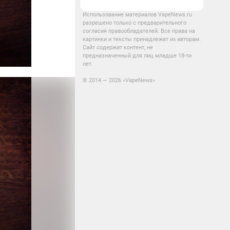
Использование материалов VapeNews.ru
разрешено только с предварительного
согласия правообладателей. Все права на
картинки и тексты принадлежат их авторам.
Сайт содержит контент, не
предназначенный для лиц младше 18-ти
лет.
© 2014 — 2026 «VapeNews»