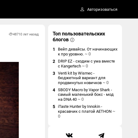
Авторизоваться
Топ пользовательских
487
10 лет назад
блогов
1
Вейп девайсы. От начинающих
~
0
к про уровню.
2
DRIP EZ - сходим с ума вместе
~
0
с Kangertech
3
Venti kit by Wismec -
бюджетный вариант для
~
0
продвинутых новичков
4
SBODY Macro by Vapor Shark -
самый маленький бокс - мод
~
0
на DNA 40
5
iTaste Hunter by Innokin -
~
красавчик с платой AETHON
0