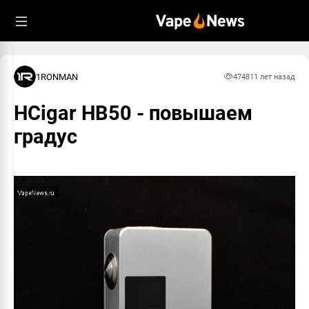
1RONMAN
4748
11 лет назад
HCigar HB50 - повышаем
градус