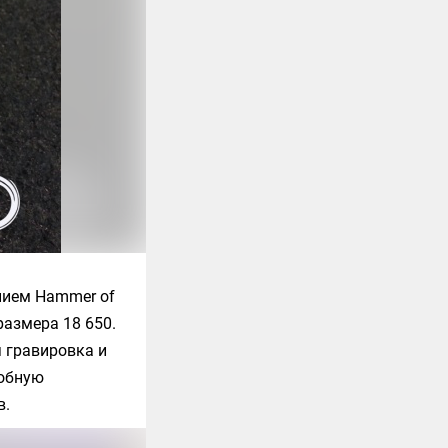
нием Hammer of
размера 18 650.
 гравировка и
робную
в.