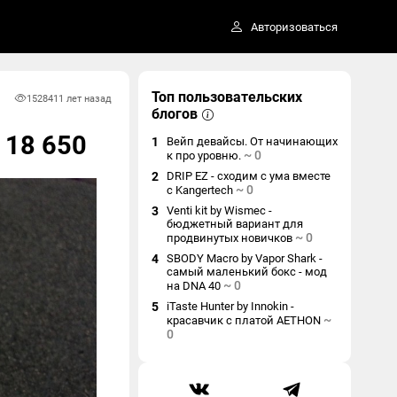
Авторизоваться
Топ пользовательских
15284
11 лет назад
блогов
 18 650
1
Вейп девайсы. От начинающих
~
0
к про уровню.
2
DRIP EZ - сходим с ума вместе
~
0
с Kangertech
3
Venti kit by Wismec -
бюджетный вариант для
~
0
продвинутых новичков
4
SBODY Macro by Vapor Shark -
самый маленький бокс - мод
~
0
на DNA 40
5
iTaste Hunter by Innokin -
~
красавчик с платой AETHON
0