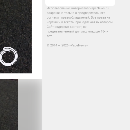
Использование материалов VapeNews.ru
разрешено только с предварительного
согласия правообладателей. Все права на
картинки и тексты принадлежат их авторам.
Сайт содержит контент, не
предназначенный для лиц младше 18-ти
лет.
© 2014 — 2026 «VapeNews»