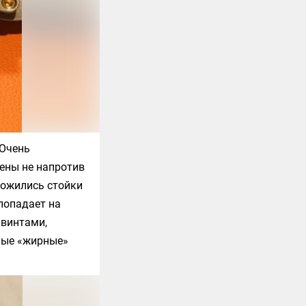
 Очень
ены не напротив
оложились стойки
попадает на
 винтами,
мые «жирные»