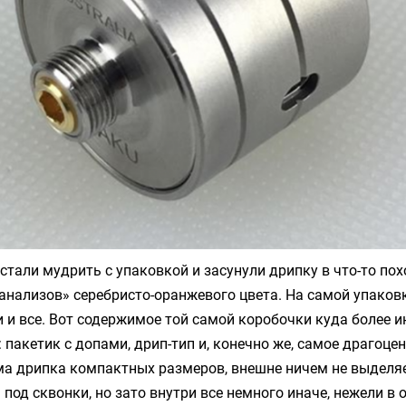
стали мудрить с упаковкой и засунули дрипку в что-то пох
анализов» серебристо-оранжевого цвета. На самой упаков
 и все. Вот содержимое той самой коробочки куда более ин
: пакетик с допами, дрип-тип и, конечно же, самое драгоце
ма дрипка компактных размеров, внешне ничем не выделя
 под сквонки, но зато внутри все немного иначе, нежели в