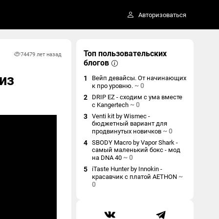
Авторизоваться
Топ пользовательских
7447
9 лет назад
блогов
из
1
Вейп девайсы. От начинающих
~
0
к про уровню.
2
DRIP EZ - сходим с ума вместе
~
0
с Kangertech
3
Venti kit by Wismec -
бюджетный вариант для
~
0
продвинутых новичков
4
SBODY Macro by Vapor Shark -
самый маленький бокс - мод
~
0
на DNA 40
5
iTaste Hunter by Innokin -
~
красавчик с платой AETHON
0