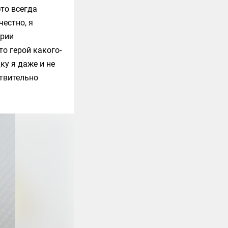
это всегда
 честно, я
арии
о герой какого-
ку я даже и не
ствительно