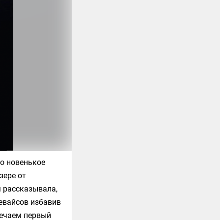
ро новенькое
зере от
м рассказывала,
евайсов избавив
тречаем первый