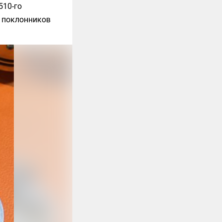
510-го
я поклонников