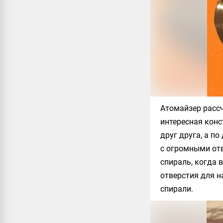
Атомайзер рассч
интересная кон
друг друга, а п
с огромными отв
спираль, когда 
отверстия для 
спирали.