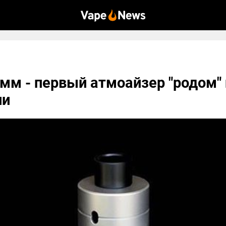
мм - первый атмоайзер "родом" 
ии