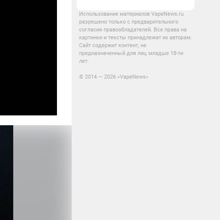
Использование материалов VapeNews.ru
разрешено только с предварительного
согласия правообладателей. Все права на
картинки и тексты принадлежат их авторам.
Сайт содержит контент, не
предназначенный для лиц младше 18-ти
лет.
© 2014 — 2026 «VapeNews»