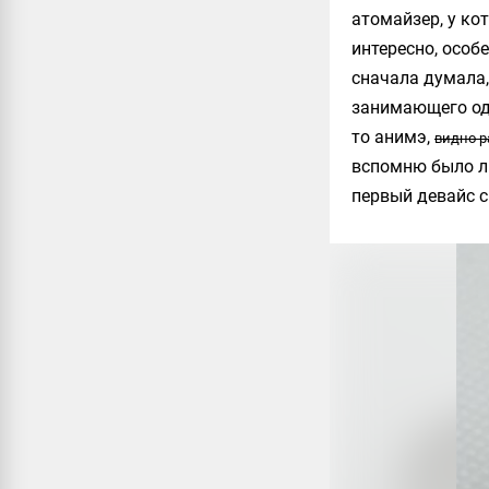
атомайзер, у ко
интересно, особ
сначала думала,
занимающего одн
то анимэ,
видно р
вспомню было ли
первый девайс с