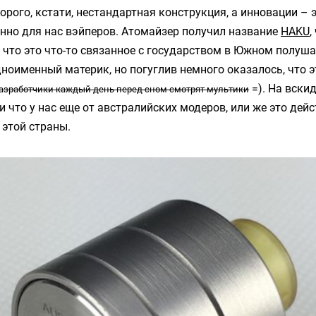
торого, кстати, нестандартная конструкция, а инновации – 
енно для нас вэйперов. Атомайзер получил название
HAKU
,
 что это что-то связанное с государством в Южном полуш
оименный материк, но погуглив немного оказалось, что эт
=). На вскид
азработчики каждый день перед сном смотрят мультики
 что у нас еще от австралийских модеров, или же это дей
 этой страны.