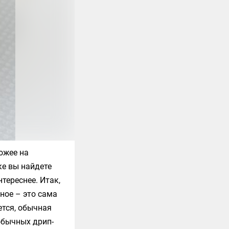
ожее на
ке вы найдете
тереснее. Итак,
нное – это сама
ется, обычная
 обычных дрип-