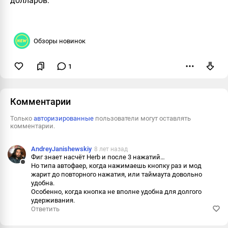
долларов.
Обзоры новинок
1
Пожаловаться
Комментарии
Только
авторизированные
пользователи могут оставлять
комментарии.
AndreyJanishewskiy
8 лет назад
Фиг знает насчёт Herb и после 3 нажатий…
Но типа автофаер, когда нажимаешь кнопку раз и мод
Ответить
жарит до повторного нажатия, или таймаута довольно
удобна.
Пожаловаться
Особенно, когда кнопка не вполне удобна для долгого
удерживания.
Информация
Ответить