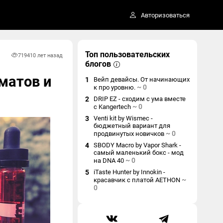
Авторизоваться
Топ пользовательских
7194
10 лет назад
блогов
матов и
1
Вейп девайсы. От начинающих
~
0
к про уровню.
2
DRIP EZ - сходим с ума вместе
~
0
с Kangertech
3
Venti kit by Wismec -
бюджетный вариант для
~
0
продвинутых новичков
4
SBODY Macro by Vapor Shark -
самый маленький бокс - мод
~
0
на DNA 40
5
iTaste Hunter by Innokin -
~
красавчик с платой AETHON
0