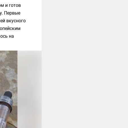
ом и готов
у. Первые
ей вкусного
ропейским
ось на