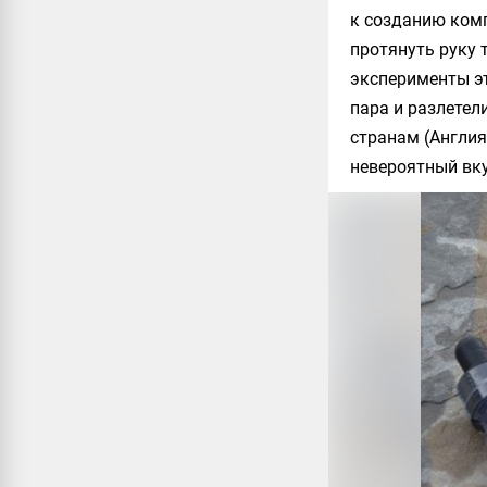
к созданию комп
протянуть руку 
эксперименты эт
пара и разлетел
странам (Англия
невероятный вку