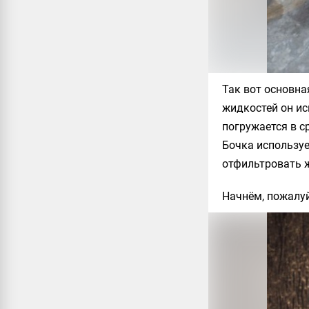
Так вот основна
жидкостей он исп
погружается в с
Бочка используе
отфильтровать ж
Начнём, пожалуй