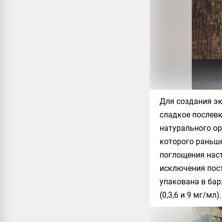
Для создания эк
сладкое послевк
натурального ор
которого раньше
поглощения насто
исключения пост
упакована в бар
(0,3,6 и 9 мг/мл