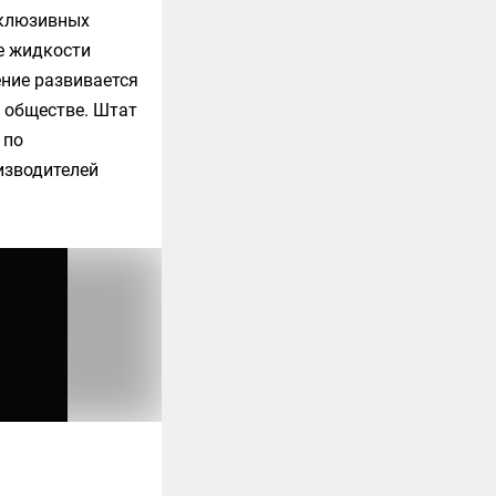
склюзивных
ре жидкости
ение развивается
 обществе. Штат
 по
изводителей