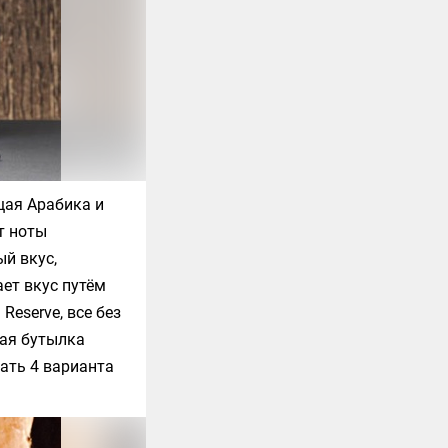
щая Арабика и
т ноты
й вкус,
ет вкус путём
Reserve, все без
дая бутылка
ать 4 варианта