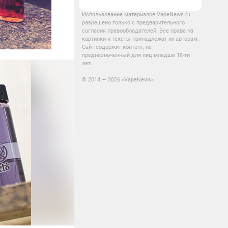
Использование материалов VapeNews.ru
разрешено только с предварительного
согласия правообладателей. Все права на
картинки и тексты принадлежат их авторам.
Сайт содержит контент, не
предназначенный для лиц младше 18-ти
лет.
© 2014 — 2026 «VapeNews»