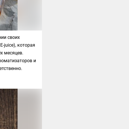
нии своих
-juice), которая
ёх месяцев.
ароматизаторов и
етственно.