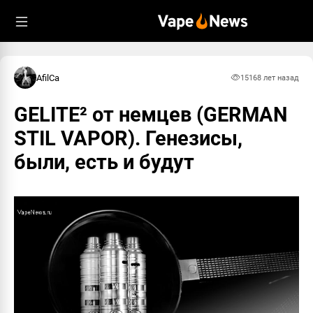
AfilCa
1516
8 лет назад
GELITE² от немцев (GERMAN
STIL VAPOR). Генезисы,
были, есть и будут