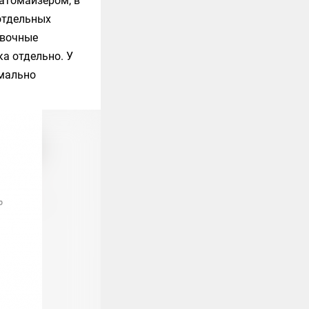
 атомайзером, в
 отдельных
авочные
ка отдельно. У
имально