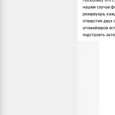
Поскольку это с
нашем случае 
резервуара, каж
отверстия двух 
атомайзеров ес
подстроить зат