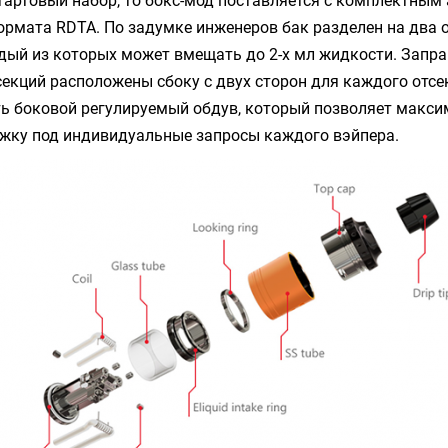
тартовый набор, то бокс-мод поставляется с комплектным
формата
RDTA
. По задумке инженеров бак разделен на два
дый из которых может вмещать до 2-х мл жидкости. Запр
секций расположены сбоку с двух сторон для каждого отсе
ть боковой регулируемый обдув, который позволяет макс
яжку под индивидуальные запросы каждого вэйпера.