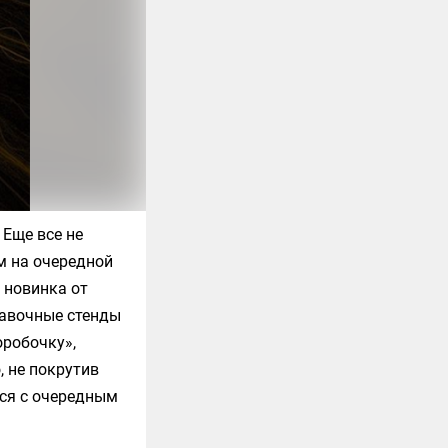
 Еще все не
м на очередной
 новинка от
тавочные стенды
оробочку»,
, не покрутив
мся с очередным