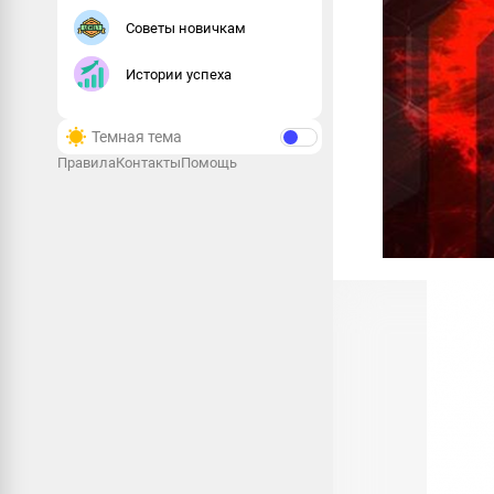
Советы новичкам
Истории успеха
Темная тема
Правила
Контакты
Помощь