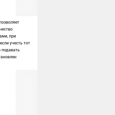
 позволяет
ичество
ами, при
если учесть тот
о подавать
тановлен