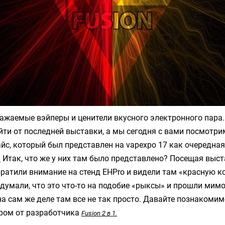
ажаемые вэйперы и ценители вкусного электронного пара.
йти от последней выставки, а мы сегодня с вами посмотри
йс, который был представлен на vapexpo 17 как очередная
.
Итак, что же у них там было представлено? Посещая выс
ратили внимание на стенд EHPro и видели там «красную к
думали, что это что-то на подобие «рыксы» и прошли мимо
 на сам же деле там все не так просто. Давайте познакоми
ром от разработчика
Fusion 2 в 1.