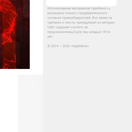
Использование материалов VapeNews.ru
разрешено только с предварительного
согласия правообладателей. Все права на
картинки и тексты принадлежат их авторам.
Сайт содержит контент, не
предназначенный для лиц младше 18-ти
лет.
© 2014 — 2026 «VapeNews»