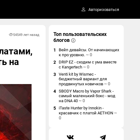
Авторизоваться
Топ пользовательских
5454
9 лет назад
блогов
платами,
1
Вейп девайсы. От начинающих
~
0
к про уровню.
ь на
2
DRIP EZ - сходим с ума вместе
~
0
с Kangertech
3
Venti kit by Wismec -
бюджетный вариант для
~
0
продвинутых новичков
4
SBODY Macro by Vapor Shark -
самый маленький бокс - мод
~
0
на DNA 40
5
iTaste Hunter by Innokin -
~
красавчик с платой AETHON
0