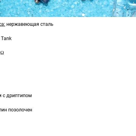
са:
нержавеющая сталь
Tank
5Ω
 с дриптипом
пин позолочен