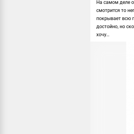
На самом деле 
смотрится то не
покрывает всю п
достойно, но ск
хочу…