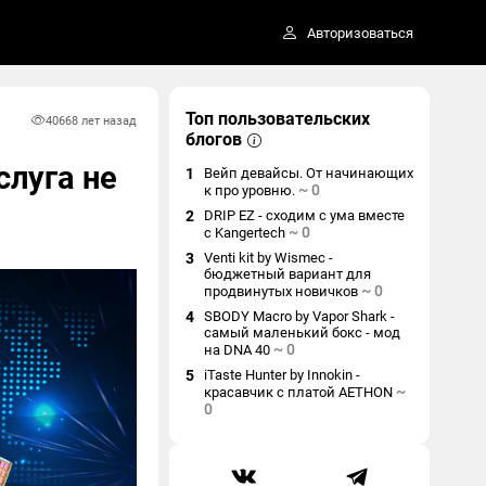
Авторизоваться
Топ пользовательских
4066
8 лет назад
блогов
слуга не
1
Вейп девайсы. От начинающих
~
0
к про уровню.
2
DRIP EZ - сходим с ума вместе
~
0
с Kangertech
3
Venti kit by Wismec -
бюджетный вариант для
~
0
продвинутых новичков
4
SBODY Macro by Vapor Shark -
самый маленький бокс - мод
~
0
на DNA 40
5
iTaste Hunter by Innokin -
~
красавчик с платой AETHON
0