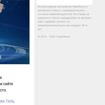
Использование материалов VapeNews.ru
разрешено только с предварительного
согласия правообладателей. Все права на
картинки и тексты принадлежат их авторам.
Сайт содержит контент, не
предназначенный для лиц младше 18-ти
лет.
© 2014 — 2026 «VapeNews»
а
м сайте
сто.
uke Tank
,