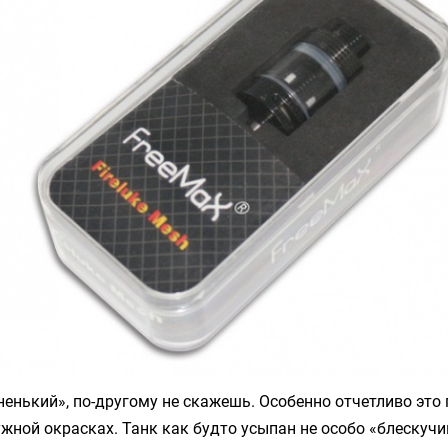
енький», по-другому не скажешь. Особенно отчетливо это
ужной окрасках. Танк как будто усыпан не особо «блескуч