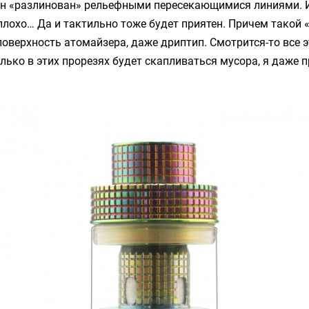
он «разлинован» рельефными пересекающимися линиями. И 
плохо… Да и тактильно тоже будет приятен. Причем такой 
оверхность атомайзера, даже дриптип. Смотрится-то все э
олько в этих прорезях будет скапливаться мусора, я даже 