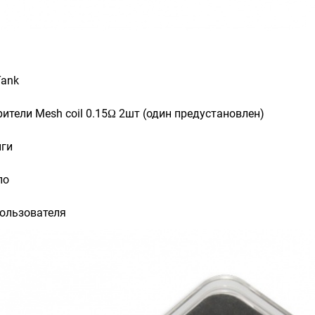
Tank
ители Mesh coil 0.15Ω 2шт (один предустановлен)
нги
ло
пользователя