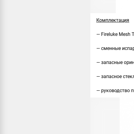
Комплектация
— Fireluke Mesh 
— сменные испар
— запасные ори
— запасное стек
— руководство 