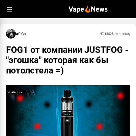
AfilCa
1802
8 лет назад
FOG1 от компании JUSTFOG -
"эгошка" которая как бы
потолстела =)