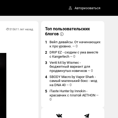
Авторизоваться
Топ пользовательских
3156
11 лет назад
блогов
1
Вейп девайсы. От начинающих
~
0
к про уровню.
2
DRIP EZ - сходим с ума вместе
~
0
с Kangertech
3
Venti kit by Wismec -
бюджетный вариант для
~
0
продвинутых новичков
4
SBODY Macro by Vapor Shark -
самый маленький бокс - мод
~
0
на DNA 40
5
iTaste Hunter by Innokin -
~
красавчик с платой AETHON
0