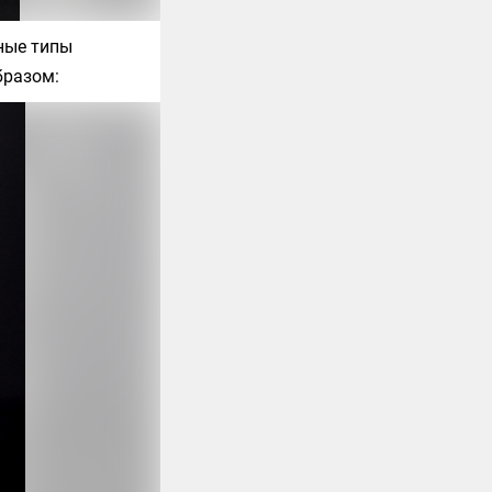
зные типы
бразом: