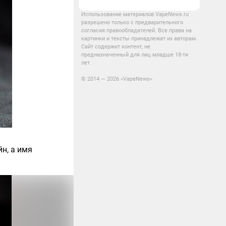
Использование материалов VapeNews.ru
разрешено только с предварительного
согласия правообладателей. Все права на
картинки и тексты принадлежат их авторам.
Сайт содержит контент, не
предназначенный для лиц младше 18-ти
лет.
© 2014 — 2026 «VapeNews»
н, а имя