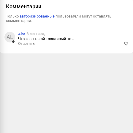
Комментарии
Только
авторизированные
пользователи могут оставлять
комментарии.
Alra
8 лет назад
AL
Что ж он такой тоскливый-то…
Ответить
Ответить
Пожалова
Информац