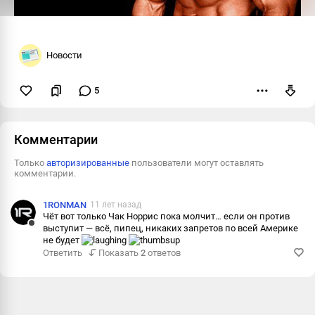
Новости
5
Пожаловаться
Комментарии
Только
авторизированные
пользователи могут оставлять
комментарии.
1RONMAN
11 лет назад
Чёт вот только Чак Норрис пока молчит… если он против
выступит — всё, пипец, никаких запретов по всей Америке
Ответить
не будет
Ответить
Показать
2
ответов
Пожаловаться
Информация